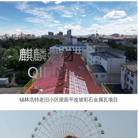
锡林浩特老旧小区屋面平改坡彩石金属瓦项目