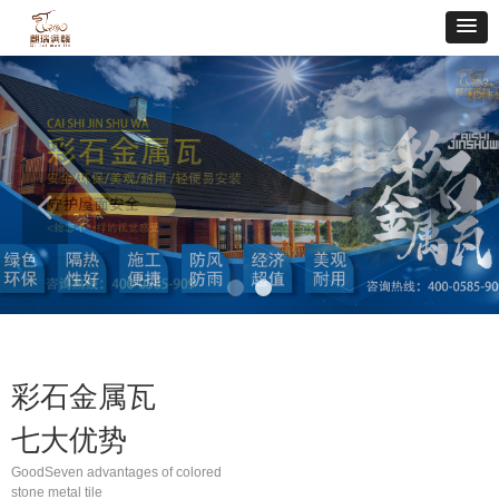
넳
넲
彩石金属瓦
七大优势
GoodSeven advantages of colored
stone metal tile