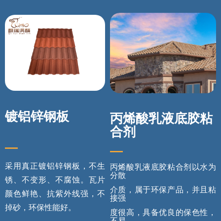
镀铝锌钢板
丙烯酸乳液底胶粘
合剂
—
—
采用真正镀铝锌钢板，不生
丙烯酸乳液底胶粘合剂以水为
分散
锈、不变形、不腐蚀。瓦片
介质，属于环保产品，并且粘
颜色鲜艳、抗紫外线强，不
接强
掉砂，环保性能好。
度很高，具备优良的保色性，
不易