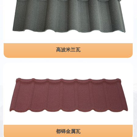
高波米兰瓦
都铎金属瓦