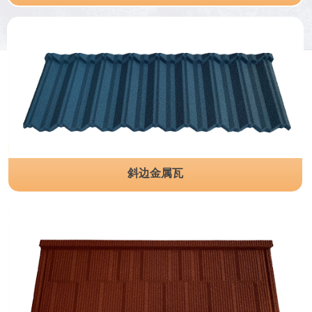
斜边金属瓦