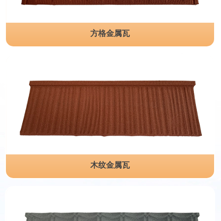
方格金属瓦
木纹金属瓦