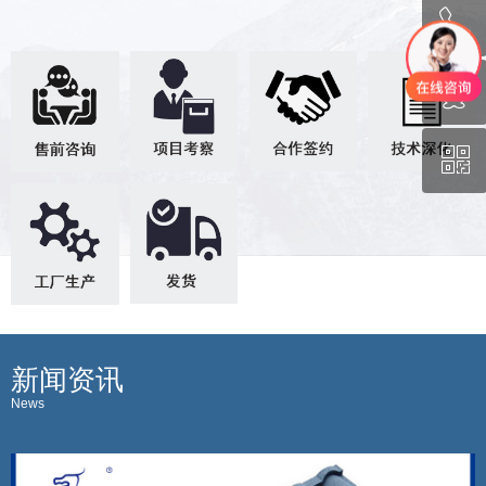
ꂅ
回到顶部
ꁗ
130-1131-0692
ꀥ
QQ
微信二维码
新闻资讯
News