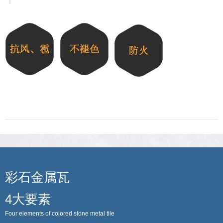
彩石金属瓦
4大要素
Four elements of colored stone metal tile