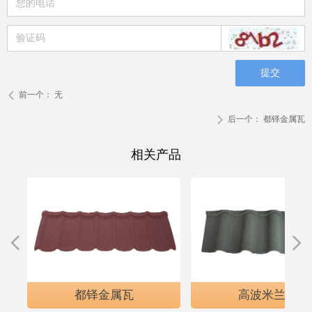
提交
前一个：
无
ꄴ
后一个：
都铎金属瓦
ꄲ
相关产品
넳
넲
）
都铎金属瓦
高波米兰瓦