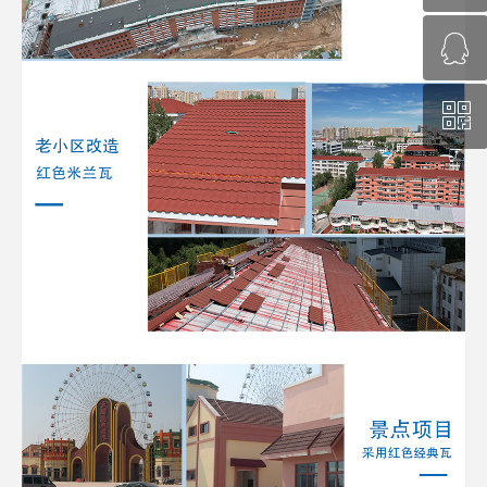
ꁗ
130-1131-0692
ꀥ
QQ
微信二维码