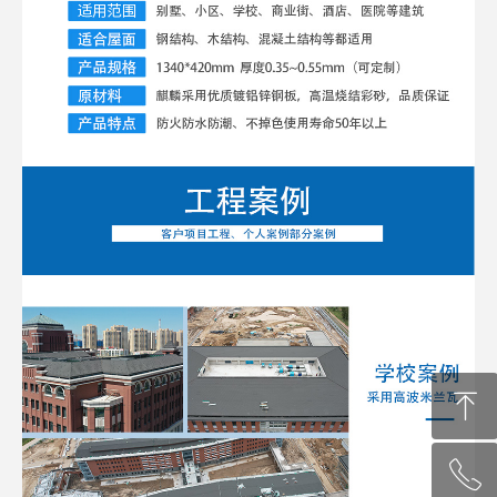
ꁸ
ꂅ
回到顶部