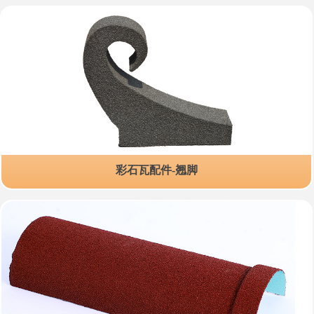
彩石瓦配件-翘脚