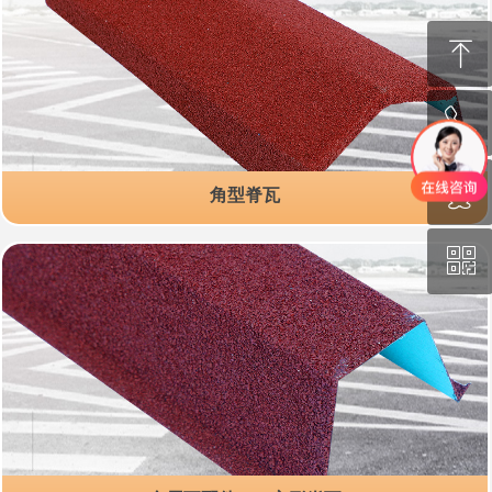
ꁸ
ꂅ
回到顶部
ꁗ
130-1131-0692
角型脊瓦
ꀥ
QQ
微信二维码